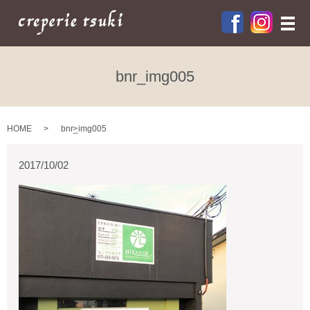
メ
bnr_img005
HOME
bnr_img005
2017/10/02