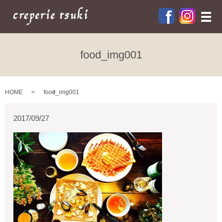
メ
food_img001
HOME
food_img001
2017/09/27