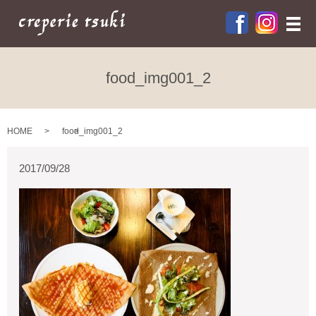
メ
food_img001_2
HOME
food_img001_2
2017/09/28