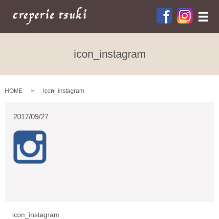
メ
icon_instagram
HOME
icon_instagram
2017/09/27
icon_instagram