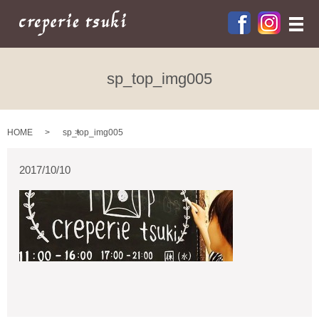
メ
sp_top_img005
HOME
sp_top_img005
2017/10/10